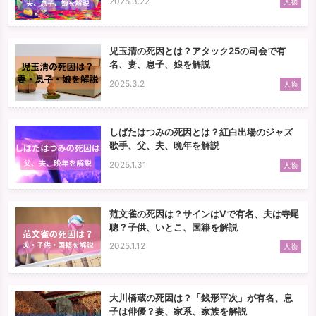
2025.3.22
人物
児玉清の死因とは？アタック25の司会で有
名、妻、息子、娘を解説
2025.3.2
人物
しばたはつみの死因とは？紅白出場のジャズ
歌手、父、夫、晩年を解説
2025.1.31
人物
范文雀の死因は？サインはVで有名、夫は寺尾
聰？子供、いとこ、国籍を解説
2025.1.12
人物
大川橋蔵の死因は？「銭形平次」が有名、息
子は俳優？妻、家系、家族を解説