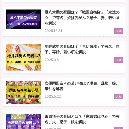
夏八木勲の死因は？「戦国自衛隊」「永遠の
０」で有名、娘は乳がん？息子、妻、若い頃
を解説
2025.12.31
人物
地井武男の死因は？「ちい散歩」で有名、息
子、再婚、若い頃を解説
2025.9.8
人物
女優岡田奈々の若い頃は？現在、旦那、娘、
事件を解説
2025.5.22
人物
市原悦子の死因とは？「家政婦は見た」で有
名、夫、息子、娘を解説