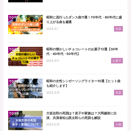
昭和に流行ったダンス曲11選！70年代・80年代に盛
TOP
り上がる曲を厳選
2023.3.7
音楽
昭和の懐かしいチョコレートのお菓子12選【30年
TOP
代・40年代・50年代】
2023.4.11
お菓子
昭和の女性シンガーソングライター10選【ヒット曲
TOP
も紹介します】
2023.3.31
音楽
大坂志郎の死因は？息子や家族は？大岡越前に出
TOP
演、共演者松山英太郎らの死因も解説
2023.5.31
人物