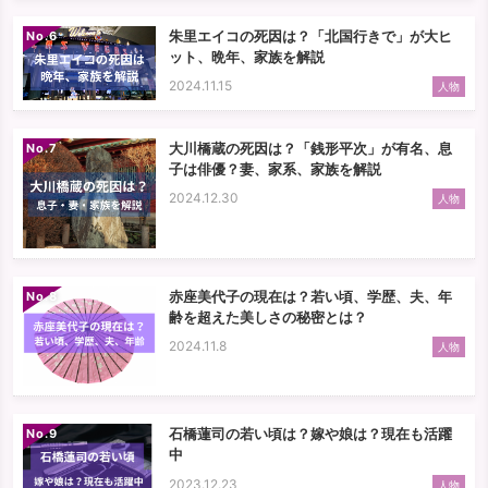
朱里エイコの死因は？「北国行きで」が大ヒ
No.
ット、晩年、家族を解説
2024.11.15
人物
大川橋蔵の死因は？「銭形平次」が有名、息
No.
子は俳優？妻、家系、家族を解説
2024.12.30
人物
赤座美代子の現在は？若い頃、学歴、夫、年
No.
齢を超えた美しさの秘密とは？
2024.11.8
人物
石橋蓮司の若い頃は？嫁や娘は？現在も活躍
No.
中
2023.12.23
人物