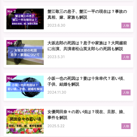
蟹江敬三の息子、蟹江一平の現在は？事故の
No.
真相、嫁、家族も解説
2023.6.30
人物
大坂志郎の死因は？息子や家族は？大岡越前
No.
に出演、共演者松山英太郎らの死因も解説
2023.5.31
人物
小坂一也の死因は？妻は十朱幸代？若い頃、
No.
子供、結婚を解説
2024.11.30
人物
女優岡田奈々の若い頃は？現在、旦那、娘、
No.
事件を解説
2025.5.22
人物