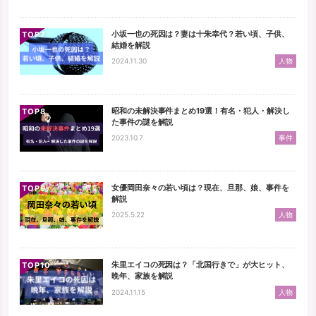
小坂一也の死因は？妻は十朱幸代？若い頃、子供、
TOP
結婚を解説
2024.11.30
人物
昭和の未解決事件まとめ19選！有名・犯人・解決し
TOP
た事件の謎を解説
2023.10.7
事件
女優岡田奈々の若い頃は？現在、旦那、娘、事件を
TOP
解説
2025.5.22
人物
朱里エイコの死因は？「北国行きで」が大ヒット、
TOP
晩年、家族を解説
2024.11.15
人物