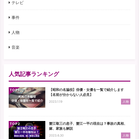
テレビ
事件
人物
音楽
人気記事ランキング
【昭和の名脇役】俳優・女優を一覧で紹介します
TOP
【名前が分からない人必見】
2023.1.19
人物
蟹江敬三の息子、蟹江一平の現在は？事故の真相、
TOP
嫁、家族も解説
2023.6.30
人物