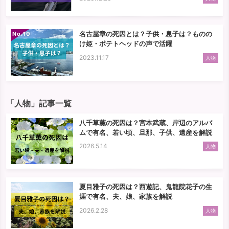
名古屋章の死因とは？子供・息子は？ものの
No.
け姫・ポテトヘッドの声で活躍
2023.11.17
人物
「人物」記事一覧
八千草薫の死因は？宮本武蔵、岸辺のアルバ
ムで有名、若い頃、旦那、子供、遺産を解説
2026.5.14
人物
夏目雅子の死因は？西遊記、鬼龍院花子の生
涯で有名、夫、娘、家族を解説
2026.2.28
人物