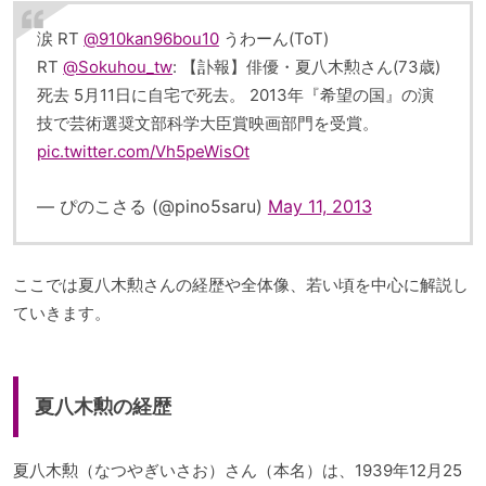
涙 RT
@910kan96bou10
うわーん(ToT)
RT
@Sokuhou_tw
: 【訃報】俳優・夏八木勲さん(73歳)
死去 5月11日に自宅で死去。 2013年『希望の国』の演
技で芸術選奨文部科学大臣賞映画部門を受賞。
pic.twitter.com/Vh5peWisOt
— ぴのこさる (@pino5saru)
May 11, 2013
ここでは夏八木勲さんの経歴や全体像、若い頃を中心に解説し
ていきます。
夏八木勲の経歴
夏八木勲（なつやぎいさお）さん（本名）は、1939年12月25