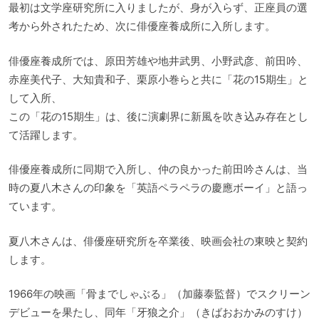
最初は文学座研究所に入りましたが、身が入らず、正座員の選
考から外されたため、次に俳優座養成所に入所します。
俳優座養成所では、原田芳雄や地井武男、小野武彦、前田吟、
赤座美代子、大知貴和子、栗原小巻らと共に「花の15期生」と
して入所、
この「花の15期生」は、後に演劇界に新風を吹き込み存在とし
て活躍します。
俳優座養成所に同期で入所し、仲の良かった前田吟さんは、当
時の夏八木さんの印象を「英語ペラペラの慶應ボーイ」と語っ
ています。
夏八木さんは、俳優座研究所を卒業後、映画会社の東映と契約
します。
1966年の映画「骨までしゃぶる」（加藤泰監督）でスクリーン
デビューを果たし、同年「牙狼之介」（きばおおかみのすけ）