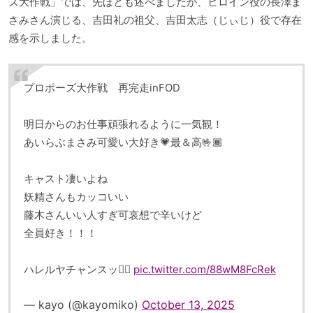
ズ大作戦」では、先ほども述べましたが、ヒロイン役の長澤ま
さみさん演じる、吉田礼の祖父、吉田太志（じぃじ）役で存在
感を示しました。
プロポーズ大作戦 再完走inFOD
明日からのお仕事頑張れるように一気観！
あいらぶまさみ可愛い大好き💗最＆高🤟🏾
キャスト凄いよね
妖精さんもカッコいい
藤木さんいい人すぎ可哀想で辛いけど
全員好き！！！
ハレルヤチャンスッ👉🏽
pic.twitter.com/88wM8FcRek
— kayo (@kayomiko)
October 13, 2025