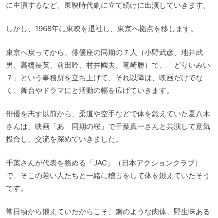
に主演するなど、東映時代劇に立て続けに出演していきます。
しかし、1968年に東映を退社し、東京へ拠点を移します。
東京へ戻ってから、俳優座の同期の７人（小野武彦、地井武
男、高橋長英、前田吟、村井國夫、竜崎勝）で、「どりいみい
７」という事務所を立ち上げて、それ以降は、映画だけでな
く、舞台やドラマにと活動の幅を広げていきます。
俳優を志す以前から、柔道や空手などで体を鍛えていた夏八木
さんは、映画「あゝ同期の桜」で千葉真一さんと共演して意気
投合し、交流を深めていきました。
千葉さんが代表を務める「JAC」（日本アクションクラブ）
で、そこの若い人たちと一緒に稽古をして体を鍛えていたそう
です。
常日頃から鍛えていたからこそ、鋼のような肉体、野生味ある