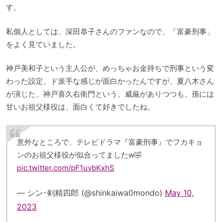
す。
私個人としては、深田恭子さんのファンなので、「富豪刑事」
をよく見ていました。
神戸美和子という主人公が、めっちゃお金持ちで刑事という変
わった設定、ド派手な感じが面白かったんですが、夏八木さん
が演じた、神戸喜久右衛門という、威厳がありつつも、孫には
甘いお祖父様役は、面白くて好きでしたね。
意外なところで、テレビドラマ『富豪刑事』でフカキョ
ンのお祖父様役が似合ってましたw🤣
pic.twitter.com/pF1uvbKxhS
— シン･剣精四郎 (@shinkaiwa0mondo)
May 10,
2023