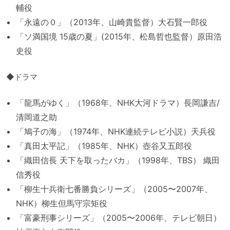
輔役
「永遠の０」（2013年、山崎貴監督）大石賢一郎役
「ソ満国境 15歳の夏」(2015年、松島哲也監督）原田浩
史役
◆ドラマ
「龍馬がゆく」（1968年、NHK大河ドラマ）長岡謙吉/
清岡道之助
「鳩子の海」（1974年、NHK連続テレビ小説）天兵役
「真田太平記」（1985年、NHK）壺谷又五郎役
「織田信長 天下を取ったバカ」（1998年、TBS） 織田
信秀役
「柳生十兵衛七番勝負シリーズ」（2005〜2007年、
NHK）柳生但馬守宗矩役
「富豪刑事シリーズ」（2005〜2006年、テレビ朝日）