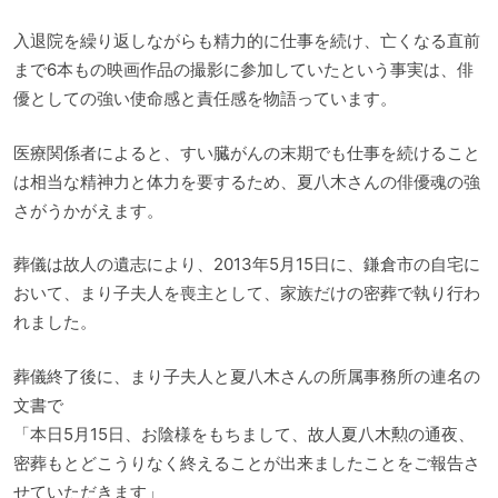
入退院を繰り返しながらも精力的に仕事を続け、亡くなる直前
まで6本もの映画作品の撮影に参加していたという事実は、俳
優としての強い使命感と責任感を物語っています。
医療関係者によると、すい臓がんの末期でも仕事を続けること
は相当な精神力と体力を要するため、夏八木さんの俳優魂の強
さがうかがえます。
葬儀は故人の遺志により、2013年5月15日に、鎌倉市の自宅に
おいて、まり子夫人を喪主として、家族だけの密葬で執り行わ
れました。
葬儀終了後に、まり子夫人と夏八木さんの所属事務所の連名の
文書で
「本日5月15日、お陰様をもちまして、故人夏八木勲の通夜、
密葬もとどこうりなく終えることが出来ましたことをご報告さ
せていただきます」