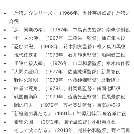
「牙狼之介シリーズ」（1966年、五社英雄監督）牙狼之
介役
「あゝ同期の桜」（1967年、中島貞夫監督）南條少尉役
「十一人の侍」（1967年、工藤栄一監督）仙石隼人役
「忍びの卍」（1968年、鈴木則文監督）椎ノ集刀馬役
「現代任侠史」（1973年、石井輝男監督）船岡健二役
「子連れ殺人拳」（1976年、山口和彦監督）水木錬作役
「人間の証明」（1977年、佐藤純彌監督）新見隆役
「野性の証明」（1978年、佐藤純彌監督）北野隆正
「白昼の死角」（1979年、村岡透監督）鶴岡七郎役
「戦国自衛隊」（1979年、斎藤光正監督）長尾景虎役
「闇の狩人」（1979年、五社英雄監督）写楽の松役
「新極道の妻たち」（1991年）神原組幹部 角谷孝仁役
「希望の国」（2012年、園子温監督）小野泰彦役
「そして父になる」（2013年、是枝裕和監督）野々宮良