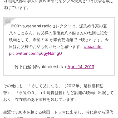
術選奨文部科学大臣賞映画部門をダブル受賞という快挙を成し
遂げています。
16:00〜のgeneral radioセレクターは、泥染め作家の夏
八木ことさん。お父様の俳優夏八木勲さんの七回忌記念
映画として、希望の国 が鎌倉芸術館で上映されます。今
日はお父様のお話も伺いたいと思います。
#beachfm
pic.twitter.com/ip6gyNdmgO
— 竹下由起 (@yukitakeshita)
April 14, 2019
その他にも、「そして父になる」（2013年、是枝裕和監
督）、「永遠の０」（山崎貴監督）など話題の映画に出演して
おり、存在感のある演技を残しています。
生涯で300本を超える映画・ドラマに出演し、時代劇から現代