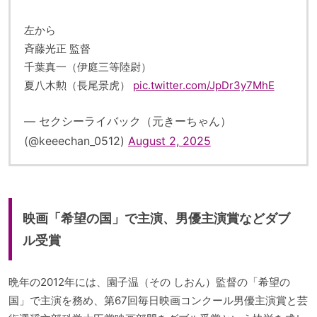
左から
斉藤光正 監督
千葉真一（伊庭三等陸尉）
夏八木勲（長尾景虎）
pic.twitter.com/JpDr3y7MhE
— セクシーライバック（元きーちゃん）
(@keeechan_0512)
August 2, 2025
映画「希望の国」で主演、男優主演賞などダブ
ル受賞
晩年の2012年には、園子温（その しおん）監督の「希望の
国」で主演を務め、第67回毎日映画コンクール男優主演賞と芸