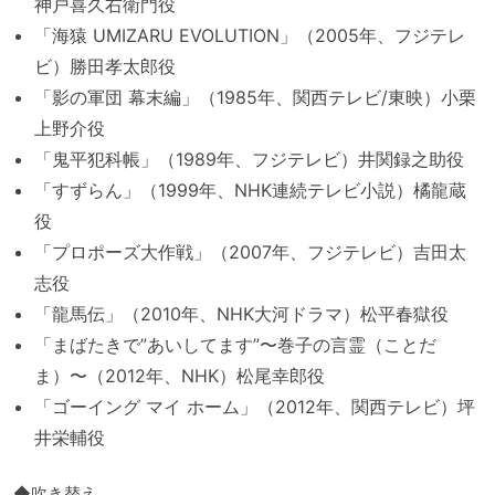
神戸喜久右衛門役
「海猿 UMIZARU EVOLUTION」（2005年、フジテレ
ビ）勝田孝太郎役
「影の軍団 幕末編」（1985年、関西テレビ/東映）小栗
上野介役
「鬼平犯科帳」（1989年、フジテレビ）井関録之助役
「すずらん」（1999年、NHK連続テレビ小説）橘龍蔵
役
「プロポーズ大作戦」（2007年、フジテレビ）吉田太
志役
「龍馬伝」（2010年、NHK大河ドラマ）松平春獄役
「まばたきで”あいしてます”〜巻子の言霊（ことだ
ま）〜（2012年、NHK）松尾幸郎役
「ゴーイング マイ ホーム」（2012年、関西テレビ）坪
井栄輔役
◆吹き替え