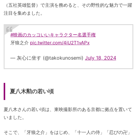
（五社英雄監督）で主演を務めると、その野性的な魅力で一躍
注目を集めました。
#映画のカッコいいキャラクター名選手権
牙狼之介
pic.twitter.com/4iU2T1vAPx
— 灰心に坐す (@takokunosemi)
July 18, 2024
夏八木勲の若い頃
夏八木さんの若い頃は、東映撮影所のある京都に拠点を置いて
いました。
そこで、「牙狼之介」をはじめ、「十一人の侍」「忍びの卍」