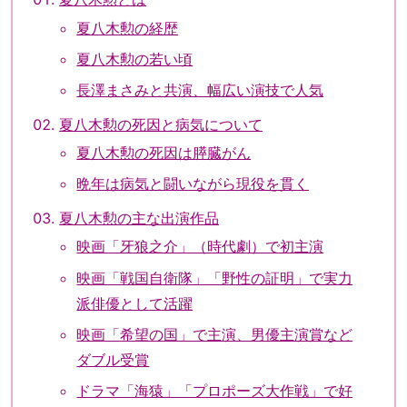
夏八木勲の経歴
夏八木勲の若い頃
長澤まさみと共演、幅広い演技で人気
夏八木勲の死因と病気について
夏八木勲の死因は膵臓がん
晩年は病気と闘いながら現役を貫く
夏八木勲の主な出演作品
映画「牙狼之介」（時代劇）で初主演
映画「戦国自衛隊」「野性の証明」で実力
派俳優として活躍
映画「希望の国」で主演、男優主演賞など
ダブル受賞
ドラマ「海猿」「プロポーズ大作戦」で好