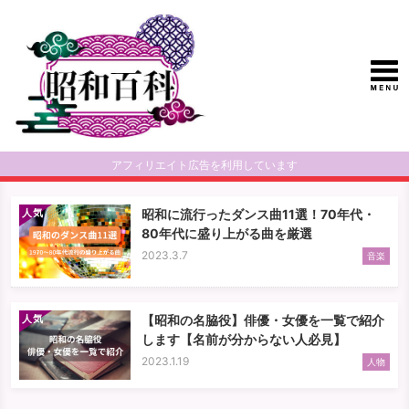
アフィリエイト広告を利用しています
人気
昭和に流行ったダンス曲11選！70年代・
80年代に盛り上がる曲を厳選
2023.3.7
音楽
人気
【昭和の名脇役】俳優・女優を一覧で紹介
します【名前が分からない人必見】
2023.1.19
人物