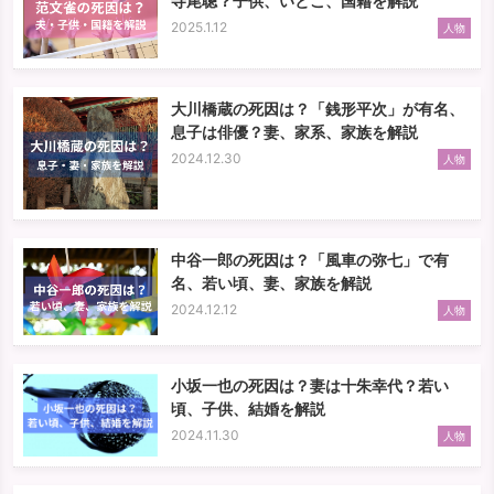
寺尾聰？子供、いとこ、国籍を解説
2025.1.12
人物
大川橋蔵の死因は？「銭形平次」が有名、
息子は俳優？妻、家系、家族を解説
2024.12.30
人物
中谷一郎の死因は？「風車の弥七」で有
名、若い頃、妻、家族を解説
2024.12.12
人物
小坂一也の死因は？妻は十朱幸代？若い
頃、子供、結婚を解説
2024.11.30
人物