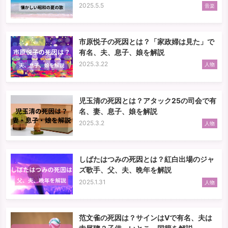
2025.5.5
音楽
市原悦子の死因とは？「家政婦は見た」で
有名、夫、息子、娘を解説
2025.3.22
人物
児玉清の死因とは？アタック25の司会で有
名、妻、息子、娘を解説
2025.3.2
人物
しばたはつみの死因とは？紅白出場のジャ
ズ歌手、父、夫、晩年を解説
2025.1.31
人物
范文雀の死因は？サインはVで有名、夫は