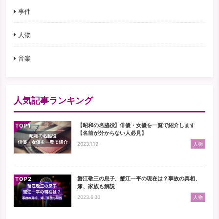
事件
人物
音楽
人気記事ランキング
【昭和の名脇役】俳優・女優を一覧で紹介します
TOP
【名前が分からない人必見】
2023.1.19
人物
蟹江敬三の息子、蟹江一平の現在は？事故の真相、
TOP
嫁、家族も解説
2023.6.30
人物