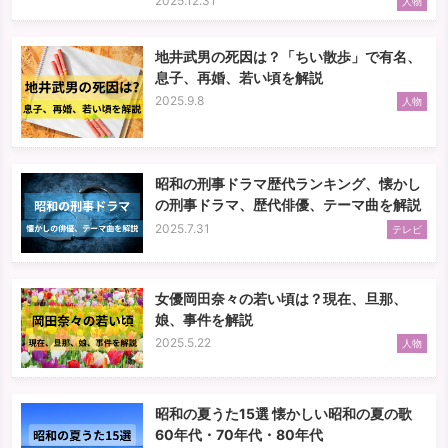
2025.12.31
人物
地井武男の死因は？「ちい散歩」で有名、
息子、再婚、若い頃を解説
2025.9.8
人物
昭和の刑事ドラマ歴代ランキング、懐かし
の刑事ドラマ、歴代俳優、テーマ曲を解説
2025.7.31
テレビ
女優岡田奈々の若い頃は？現在、旦那、
娘、事件を解説
2025.5.22
人物
昭和の夏うた15選 懐かしい昭和の夏の歌
60年代・70年代・80年代