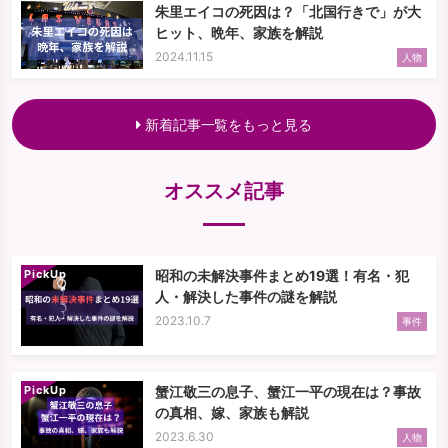
朱里エイコの死因は？「北国行きで」が大
ヒット、晩年、家族を解説
2024.11.15
人物
新着記事一覧をもっと見る
オススメ記事
PickUp
昭和の未解決事件まとめ19選！有名・犯
人・解決した事件の謎を解説
2023.10.7
事件
PickUp
蟹江敬三の息子、蟹江一平の現在は？事故
の真相、嫁、家族も解説
2023.6.30
人物