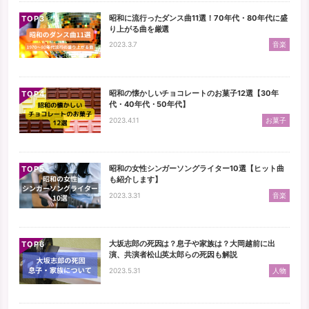
昭和に流行ったダンス曲11選！70年代・80年代に盛
TOP
り上がる曲を厳選
2023.3.7
音楽
昭和の懐かしいチョコレートのお菓子12選【30年
TOP
代・40年代・50年代】
2023.4.11
お菓子
昭和の女性シンガーソングライター10選【ヒット曲
TOP
も紹介します】
2023.3.31
音楽
大坂志郎の死因は？息子や家族は？大岡越前に出
TOP
演、共演者松山英太郎らの死因も解説
2023.5.31
人物