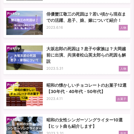
PickUp
俳優蟹江敬三の死因は？若い頃から現在ま
での活躍、息子、娘、嫁について紹介！
2023.6.16
人物
PickUp
大坂志郎の死因は？息子や家族は？大岡越
前に出演、共演者松山英太郎らの死因も解
説
2023.5.31
人物
PickUp
昭和の懐かしいチョコレートのお菓子12選
【30年代・40年代・50年代】
2023.4.11
お菓子
PickUp
昭和の女性シンガーソングライター10選
【ヒット曲も紹介します】
2023.3.31
音楽