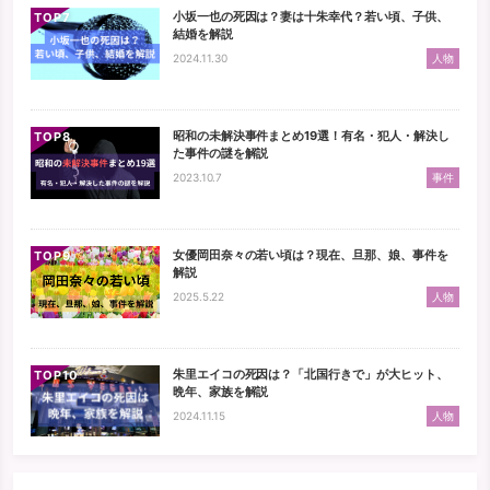
小坂一也の死因は？妻は十朱幸代？若い頃、子供、
TOP
結婚を解説
2024.11.30
人物
昭和の未解決事件まとめ19選！有名・犯人・解決し
TOP
た事件の謎を解説
2023.10.7
事件
女優岡田奈々の若い頃は？現在、旦那、娘、事件を
TOP
解説
2025.5.22
人物
朱里エイコの死因は？「北国行きで」が大ヒット、
TOP
晩年、家族を解説
2024.11.15
人物