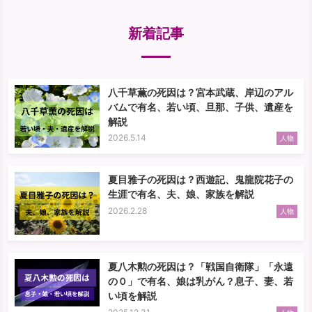
新着記事
八千草薫の死因は？宮本武蔵、岸辺のアル
バムで有名、若い頃、旦那、子供、遺産を
解説
2026.5.14
人物
夏目雅子の死因は？西遊記、鬼龍院花子の
生涯で有名、夫、娘、家族を解説
2026.2.28
人物
夏八木勲の死因は？「戦国自衛隊」「永遠
の０」で有名、娘は乳がん？息子、妻、若
い頃を解説